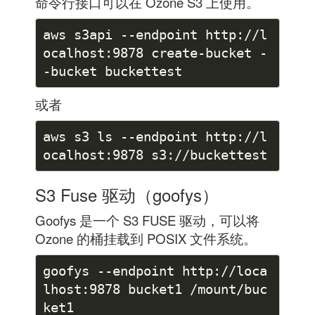
命令行接口可以在 Ozone S3 上使用。
aws s3api --endpoint http://l
ocalhost:9878 create-bucket -
或者
aws s3 ls --endpoint http://l
S3 Fuse 驱动（goofys）
Goofys 是一个 S3 FUSE 驱动，可以将
Ozone 的桶挂载到 POSIX 文件系统。
goofys --endpoint http://loca
lhost:9878 bucket1 /mount/buc